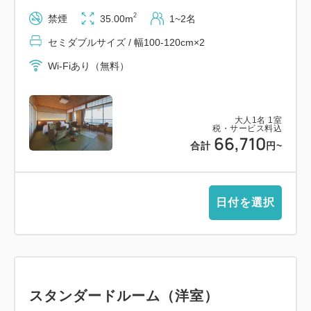
自然との共生を「遊びながら学べる」新感覚の展示が
2
禁煙
35.00m
1~2名
魅力です。お子さまも大人も、発見と学びに満ちたひ
セミダブルサイズ / 幅100-120cm×2
とときをお過ごしいただけます。
Wi-Fiあり（無料）
・ パルシェ 香りの館（車で約21分）
五感をととのえる“香りの楽園”。約100種類のハーブ
大人
1
名
1
室
税・サービス料込
が育つ大農園や、大温室での香草観賞、香水づくり・
66,710
合計
円
~
バスボム体験など、香りの世界をたっぷりと味わえる
癒しの施設。ご家族でも、カップルでも、やさしい香
りに包まれる時間をお楽しみいただけます。
日付を選択
・ あわじ花さじき（車で約10分）
空と海にとけこむ、季節の花々の舞台。
丘陵地に広がる花畑と、瀬戸内海を一望する雄大な景
色が魅力のスポット。春の菜の花や秋のコスモスをは
スタンダードルーム（洋室）
じめ、四季折々の彩りに心がほどけていきます。やさ