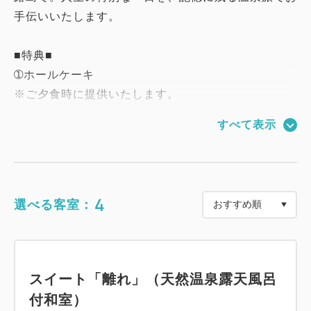
手伝いいたします。
■特典■
➀ホールケーキ
※ご夕食時に提供いたします。
※プラン写真のケーキはイメージです。
すべて表示
➁ミニブーケ
■お食事■
古来より朝廷に食を納めた「御食国（みけつくに）」
4
選べる客室：
として知られる淡路島。豊かな山海の恵みは、四季
折々の表情とともに私たちの暮らしを支え、育んでき
ました。「和方（わほう）」とは、日本の自然素材や
四季の巡り、そして伝統的な知恵を活かした独自の自
スイート「離れ」（天然温泉露天風呂
然療法に端を発する考え方です。私たちはこの“和の
付和室）
ととのえ”の精神を、発酵の技を取り入れながら一皿