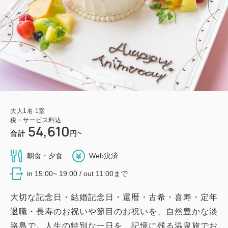
大人
1
名
1
室
税・サービス料込
54,610
合計
円~
朝食・夕食
Web決済
in 15:00~ 19:00 / out 11:00まで
大切な記念日・結婚記念日・還暦・古希・喜寿・定年
退職・長寿のお祝いや節目のお祝いを、自然豊かな淡
路島で。人生の特別な一日を、記憶に残る温泉旅でお