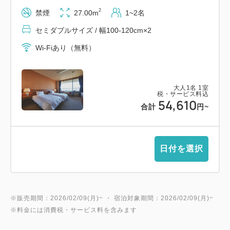
しい風に吹かれながら、淡路島の自然美を体感してく
2
禁煙
27.00m
1~2名
ださい。
セミダブルサイズ / 幅100-120cm×2
Wi-Fiあり（無料）
■ご案内■
公共交通機関でお越しの場合、岩屋港・淡路IC・
北淡ICまで
大人
1
名
1
室
税・サービス料込
お迎えにあがりますのでお申し付けください。
54,610
合計
円
~
■注意事項■
ご宿泊料金とは別に、入湯税150円～を精算時に別途
日付を選択
申し受けます。
苦手な食材やアレルギー等ございましたら事前にお申
し付けください。
お食事は季節や旬の食材で変更になる場合がございま
※販売期間：2026/02/09(月)~ ・ 宿泊対象期間：2026/02/09(月)~
※料金には消費税・サービス料を含みます
す。