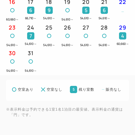
16
17
18
19
20
21
22
6
9
5
6
66,710
～
54,610
～
54,610
～
54,610
～
60,660
～
54,610
～
23
24
25
26
27
28
29
7
4
54,610
～
60,660
～
54,610
～
54,610
～
54,610
～
54,610
～
54,610
～
30
31
54,610
～
54,610
～
5
空室あり
空室なし
残り室数
販売なし
※表示料金は予約できる1室1名1泊目の最安値。表示料金の通貨は
「円」です。