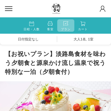
日程・人数
客室
プラン
カート
日付指定なし
大人1名, 1室
【お祝いプラン】淡路島食材を味わ
う夕朝食と源泉かけ流し温泉で祝う
特別な一泊（夕朝食付）