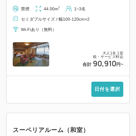
・ 北淡県民ビーチ（徒歩約1分）
2
禁煙
44.00m
1~3名
目の前に広がる、静かで美しい“ととのいの海”。洗心
セミダブルサイズ / 幅100-120cm×2
和方から歩いてすぐ、地元の方に愛される穏やかな海
Wi-Fiあり（無料）
水浴場。夕刻には、水面が茜に染まる絶景の夕陽が訪
れる人の心をときほぐします。のんびりと海風に身を
ゆだねる、夏のひとときをどうぞ。
大人
1
名
1
室
税・サービス料込
90,910
合計
円
~
・ 北淡室津ビーチ（車で約11分）
さらさらの白砂と充実した設備で快適な海時間を。小
さめのビーチながら、シャワー・トイレ・休憩所も整
日付を選択
っており、お子さま連れや気軽な海遊びにぴったりの
ロケーションです。
・AWAJI EARTH MUSEUM（徒歩約12分）
“地球とつながる”感性をひらく、体験型ミュージア
スーペリアルーム（和室）
ム。野島断層保存館のすぐ隣に位置し、大地の営みや