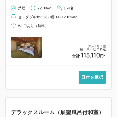
一皿 丁寧にお届けします。
2
禁煙
72.00m
1~4名
目前に広がる瀬戸内の海を眺めながら淡路島の季節を
セミダブルサイズ / 幅100-120cm×2
感じるひとときをお過ごしください。
Wi-Fiあり（無料）
■大浴場 洗心の湯■
【ご利用時間】 当日16:00~24:00,翌日6:00~10:00
大人
1
名
1
室
税・サービス料込
淡路島西海岸の絶景を望む「洗心の湯」。内風呂も露
115,110
合計
円
~
天風呂もどちらも源泉かけ流しの天然温泉。肌あたり
やわらかな湯で、湯けむりに包まれながら、心までゆ
るやかにほどけていくひとときをお届けします。夕
日付を選択
陽、夜空の月とともに、時間や季節ごとに表情を変え
る空間は、日常の疲れを静かに癒してくれます。
■周辺施設（例）■
詳細はお気軽にお問い合わせください。
デラックスルーム（展望風呂付和室）